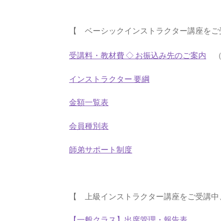
改訂＜1級／２級＞ 2012年12月
改訂＜2級
【 ベーシックインストラクター講座をご
第13回全国彫紙アート展入賞者発表
第14
受講料・教材費 ◇ お振込み先のご案内
（
第17回全国彫紙アート展
認定講座 分割決
インストラクター 要綱
金額一覧表
2014年 彫紙アート展 東京会場入賞作品
2
会員種別表
受講生の作品・活動
彫紙アートとは
彫紙
師弟サポート制度
【 上級インストラクター講座をご受講中
【一般クラス】出席管理・報告表