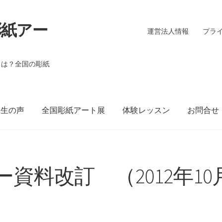
彫紙アー
運営法人情報
プラ
とは？全国の彫紙
講生の声
全国彫紙アート展
体験レッスン
お問合せ
場入賞作品
2015年 全国彫紙アート展 東京会場入賞作品
2017
資料改訂 （2012年10
 トレーニング Hop Step Jump !
インストラクター資料改訂 
彫紙アート展2018
全国彫紙アート展2019
全国彫紙アート展 
体験クラス
彫紙アート用 台紙ダウンロード（コースター・