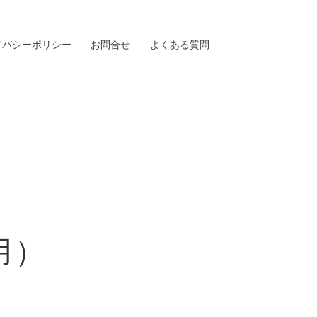
イバシーポリシー
お問合せ
よくある質問
年 全国彫紙アート展入賞作品
お問合せ
月）
（2012年10月）
プライバシーポリシー
大阪
全国彫紙アート展 東京
受講生の声
タンブラー・マグ）