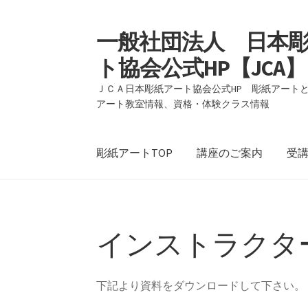
一般社団法人 日本
ナ
コ
ビ
ン
ト協会公式HP【JCA】
ゲ
テ
ー
ン
ＪＣＡ日本彫紙アート協会公式HP 彫紙アート
アート教室情報、資格・体験クラス情報
シ
ツ
ョ
へ
ン
ス
彫紙アートTOP
講座のご案内
受
へ
キ
ス
ッ
キ
プ
ホーム
2015年 全国彫紙アート展 大阪会
ッ
プ
インストラクター
お申込ありがとうございます。
アシスタント
ヘッダーテスト
全国彫紙アート展2016
全国
下記より資料をダウンロードして下さい。
彫紙アート オーダーメイド
彫紙アート 