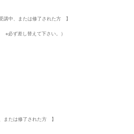
＞ 2012年12月
改訂＜Bインストラクター／2級／1級＞ 2012
受講中、または修了された方 】
回全国彫紙アート展入賞者発表
第15回全国彫紙アート展入賞者
 ※必ず差し替えて下さい。）
済
資料ダウンロード
資料請求
運営法人情報
2014年 彫紙ア
013年 彫紙アート展 入賞作品
TV出演・新聞・雑誌掲載
よくあ
アートを体験しよう！
、または修了された方 】