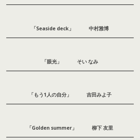
「Seaside deck」 中村雅博
「眼光」 そい なみ
「もう1人の自分」 吉田みよ子
「Golden summer」 柳下 友里