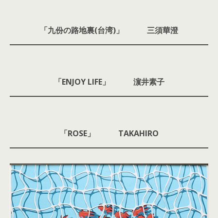
「九份の路地裏(台湾)」 三須華澄
「ENJOY LIFE」 濵井素子
「ROSE」 TAKAHIRO