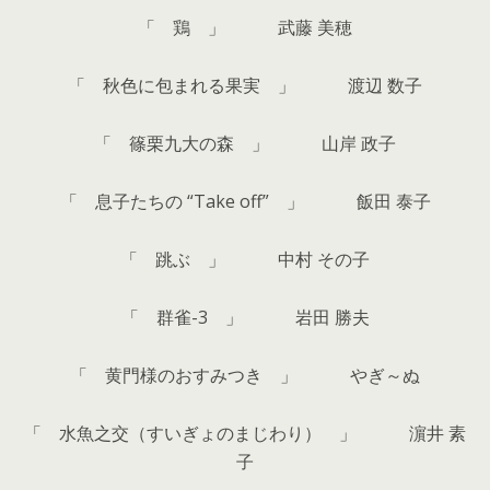
「 鶏 」 武藤 美穂
「 秋色に包まれる果実 」 渡辺 数子
「 篠栗九大の森 」 山岸 政子
「 息子たちの “Take off” 」 飯田 泰子
「 跳ぶ 」 中村 その子
「 群雀-3 」 岩田 勝夫
「 黄門様のおすみつき 」 やぎ～ぬ
「 水魚之交（すいぎょのまじわり） 」 濵井 素
子