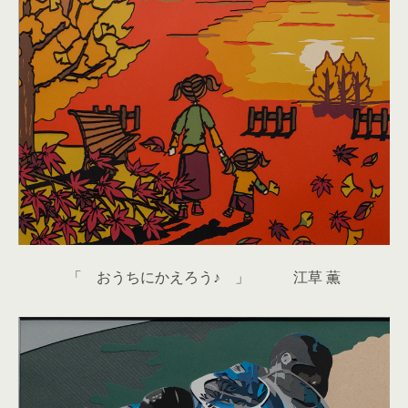
「 おうちにかえろう♪ 」 江草 薫