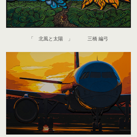
「 北風と太陽 」 三橋 編弓