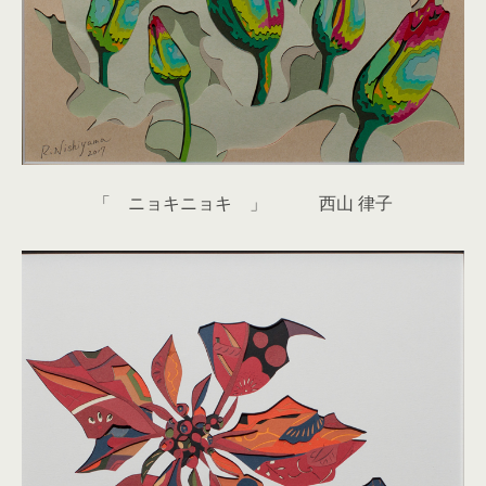
「 ニョキニョキ 」 西山 律子