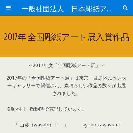
一般社団法人 日本彫紙アート協会公式HP【JCA】
2017年 全国彫紙アート展入賞作品
～2017年度「全国彫紙アート展」～
2017年の「全国彫紙アート展」は東京・目黒区民センタ
ーギャラリーで開催され、素晴らしい作品の数々が出展
されました。
※順不同、敬称略で表記しています。
「 山葵（wasabi）Ⅱ 」 kyoko kawasumi