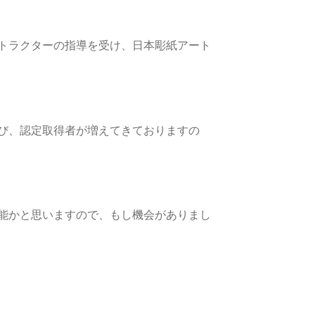
年12月
新宿教室地図
トラクターの指導を受け、日本彫紙アート
発表
第16回全国彫紙アート展入賞者発表
ート展 大阪会場入賞作品
び、認定取得者が増えてきておりますの
る質問
一般クラスと認定講座
能かと思いますので、もし機会がありまし