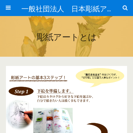
一般社団法人 日本彫紙アート協会公式HP【JCA】
彫紙アートとは